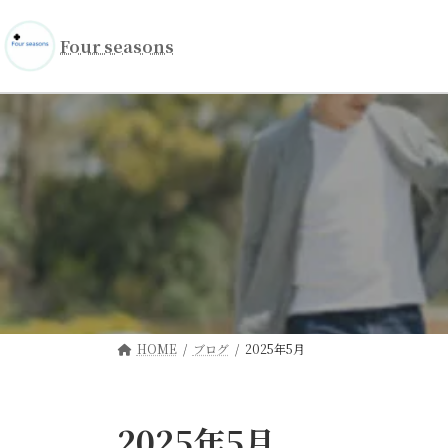
コ
ナ
ン
ビ
Four seasons
テ
ゲ
ン
ー
ツ
シ
へ
ョ
ス
ン
キ
に
ッ
移
プ
動
HOME
ブログ
2025年5月
2025年5月