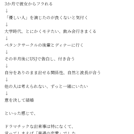
3か月で彼女からフラれる
↓
「優しい人」を演じたのが良くないと気付く
↓
大学時代、とにかくモテたい、飲み会行きまくる
↓
ペタンクサークルの後輩とディナーに行く
↓
その半月後にUSJで告白し、付き合う
↓
自分をありのまま出せる関係性、自然と波長が合う
↓
他の人は考えられない、ずっと一緒にいたい
↓
意を決して結婚
といった感じで、
ドラマチックな出来事は特になくて、
言ってしまえば「普通の恋愛」でした。