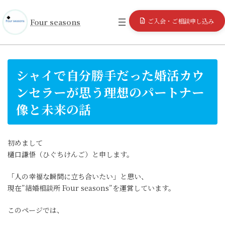
コ
ナ
ン
ビ
ご入会・ご相談申し込み
Four seasons
テ
ゲ
ン
ー
ツ
シ
へ
ョ
ス
ン
シャイで自分勝手だった婚活カウ
キ
に
ッ
移
ンセラーが思う理想のパートナー
プ
動
像と未来の話
初めまして
樋口謙悟（ひぐちけんご）と申します。
「人の幸福な瞬間に立ち合いたい」と思い、
現在”結婚相談所 Four seasons”を運営しています。
このページでは、