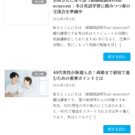
会員さんに寄り添う結婚相談所Four
未分類
seasons｜冬は英語学習に励みつつ春の
交流会を準備中
2026年1月31日
皆さんこんにちは 結婚相談所Four seasonsの
樋口謙悟です❄️ 実は私はスケジュールの合間に
英語講師をしております✍ 冬になると、仕事の
合間に、家にこもって英語の勉強を深 […]
続きを読む
40代男性が新規入会！成婚まで最短で進
未分類
むための重要ポイントとは
2026年1月31日
皆さんこんにちは 結婚相談所Four seasonsの
樋口謙悟です。 雪の新潟市からの中継です❄！
先日、40代男性の方が新たにご入会されまし
た！40代で婚活をスタートされる方は年々増え
ており、実はとてもチ […]
続きを読む