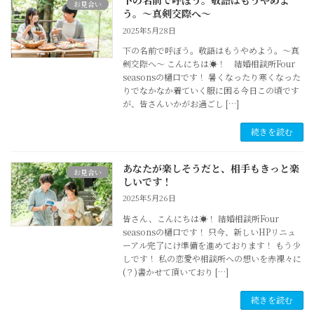
下の名前で呼ぼう。敬語はもうやめよ
お見合い
う。～真剣交際へ～
2025年5月28日
下の名前で呼ぼう。敬語はもうやめよう。～真
剣交際へ～ こんにちは☀！ 結婚相談所Four
seasonsの樋口です！ 暑くなったり寒くなった
りでなかなか着ていく服に困る今日この頃です
が、皆さんいかがお過ごし […]
続きを読む
あなたが楽しそうだと、相手もきっと楽
お見合い
しいです！
2025年5月26日
皆さん、こんにちは☀！ 結婚相談所Four
seasonsの樋口です！ 只今、新しいHPリニュ
ーアル完了にけ準備を進めております！ もう少
しです！ 私の恋愛や相談所への想いを赤裸々に
(？)書かせて頂いており […]
続きを読む