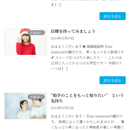
ま […]
続きを読む
目標を持ってみましょう
お見合い
2024年11月19日
おはようございます☀ 結婚相談所 Four
seasonsの樋口です。 寒くなってきた新潟です
🍂 ストーブをつけたり消したり・・ こたつは
12月に入ってからつける予定です^^ 今回のテ
ーマは […]
続きを読む
“相手のことをもっと知りたい” という
お見合い
気持ち
2024年11月12日
おはようございます！ Four seasonsの樋口で
す。 地域によって違うかもしれませんが、、暑
くなったり寒くなったり寒暖差が著しい季節で