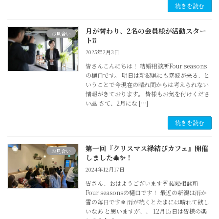
続きを読む
月が替わり、2名の会員様が活動スター
お見合い
ト❕❕
2025年2月3日
皆さんこんにちは！ 結婚相談所Four seasons
の樋口です。 明日は新潟県にも寒波が来る、と
いうことで今現在の晴れ間からは考えられない
情報がきております。 皆様もお気を付けくださ
い🙇 さて、2月にな […]
続きを読む
第一回『クリスマス縁結びカフェ』開催
お見合い
しました🎄✨！
2024年12月17日
皆さん、おはようございます☔ 結婚相談所
Four seasonsの樋口です！ 最近の新潟は雨か
雪の毎日です❄ 雨が続くとたまには晴れて欲し
いなあ と思いますが、、 12月15日は皆様の楽