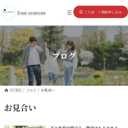
コ
ナ
ン
ビ
ご入会・ご相談申し込み
Four seasons
テ
ゲ
ン
ー
ツ
シ
へ
ョ
ス
ン
キ
に
ッ
移
ブログ
プ
動
HOME
ブログ
お見合い
お見合い