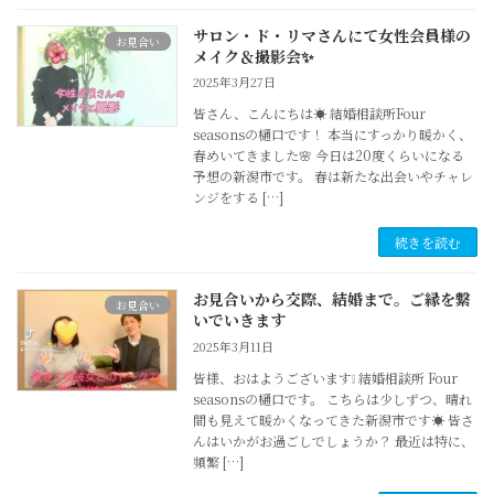
サロン・ド・リマさんにて女性会員様の
お見合い
メイク＆撮影会✨
2025年3月27日
皆さん、こんにちは☀ 結婚相談所Four
seasonsの樋口です！ 本当にすっかり暖かく、
春めいてきました🌸 今日は20度くらいになる
予想の新潟市です。 春は新たな出会いやチャレ
ンジをする […]
続きを読む
お見合いから交際、結婚まで。ご縁を繋
お見合い
いでいきます
2025年3月11日
皆様、おはようございます❕ 結婚相談所 Four
seasonsの樋口です。 こちらは少しずつ、晴れ
間も見えて暖かくなってきた新潟市です☀ 皆さ
んはいかがお過ごしでしょうか？ 最近は特に、
頻繁 […]