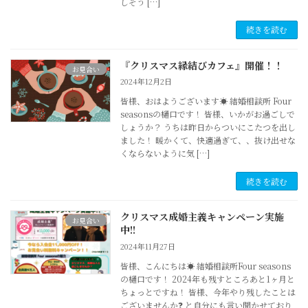
しそう […]
続きを読む
『クリスマス縁結びカフェ』開催！！
お見合い
2024年12月2日
皆様、おはようございます☀ 結婚相談所 Four
seasonsの樋口です！ 皆様、いかがお過ごしで
しょうか？ うちは昨日からついにこたつを出し
ました！ 暖かくて、快適過ぎて、、抜け出せな
くならないように気 […]
続きを読む
クリスマス成婚主義キャンペーン実施
お見合い
中!!
2024年11月27日
皆様、こんにちは☀ 結婚相談所Four seasons
の樋口です！ 2024年も残すところあと1ヶ月と
ちょっとですね！ 皆様、今年やり残したことは
ございませんか❓ と自分にも言い聞かせており