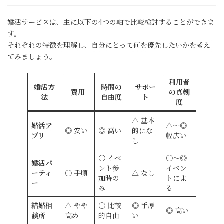
婚活サービスは、主に以下の4つの軸で比較検討することができま
す。
それぞれの特徴を理解し、自分にとって何を優先したいかを考え
てみましょう。
利用者
婚活方
時間の
サポー
費用
の真剣
法
自由度
ト
度
△ 基本
婚活ア
△～◎
◎ 安い
◎ 高い
的にな
プリ
幅広い
し
〇 イベ
〇～◎
婚活パ
ント参
イベン
ーティ
〇 手頃
△ なし
加時の
トによ
ー
み
る
結婚相
△ やや
〇 比較
◎ 手厚
◎ 高い
談所
高め
的自由
い