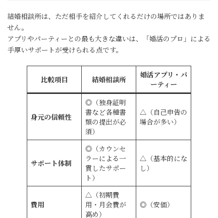
結婚相談所は、ただ相手を紹介してくれるだけの場所ではありま
せん。
アプリやパーティーとの最も大きな違いは、「婚活のプロ」による
手厚いサポートが受けられる点です。
婚活アプリ・パ
比較項目
結婚相談所
ーティー
◎（独身証明
書など各種書
△（自己申告の
身元の信頼性
類の提出が必
場合が多い）
須）
◎（カウンセ
ラーによる一
△（基本的にな
サポート体制
貫したサポー
し）
ト）
△（初期費
費用
用・月会費が
◎（安価）
高め）