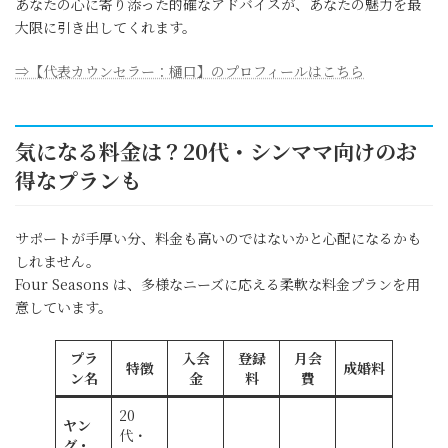
あなたの心に寄り添った的確なアドバイスが、あなたの魅力を最
大限に引き出してくれます。
⇒【代表カウンセラー：樋口】のプロフィールはこちら
気になる料金は？20代・シンママ向けのお
得なプランも
サポートが手厚い分、料金も高いのではないかと心配になるかも
しれません。
Four Seasons は、多様なニーズに応える柔軟な料金プランを用
意しています。
プラ
入会
登録
月会
特徴
成婚料
ン名
金
料
費
20
ヤン
代・
グ・