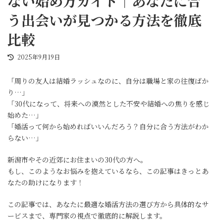
ない始め方ガイド｜あなたに合
う出会いが見つかる方法を徹底
比較
最
2025年9月19日
終
更
「周りの友人は結婚ラッシュなのに、自分は職場と家の往復ばか
新
り…」
日
時
「30代になって、将来への漠然とした不安や結婚への焦りを感じ
:
始めた…」
「婚活って何から始めればいいんだろう？自分に合う方法がわか
らない…」
新潟市やその近郊にお住まいの30代の方へ。
もし、このようなお悩みを抱えているなら、この記事はきっとあ
なたの助けになります！
この記事では、あなたに最適な婚活方法の選び方から具体的なサ
ービスまで、専門家の視点で徹底的に解説します。