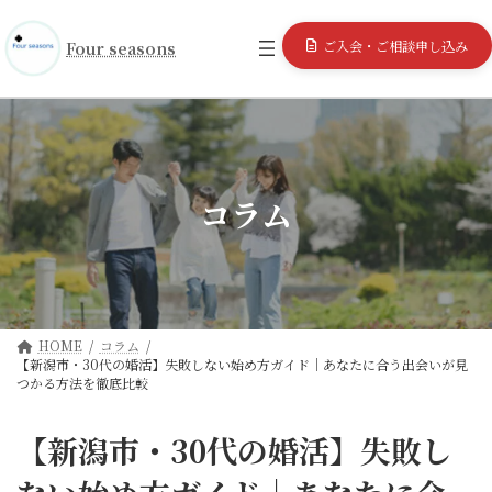
コ
ナ
ン
ビ
ご入会・ご相談申し込み
Four seasons
テ
ゲ
ン
ー
ツ
シ
へ
ョ
ス
ン
キ
に
ッ
移
コラム
プ
動
HOME
コラム
【新潟市・30代の婚活】失敗しない始め方ガイド｜あなたに合う出会いが見
つかる方法を徹底比較
【新潟市・30代の婚活】失敗し