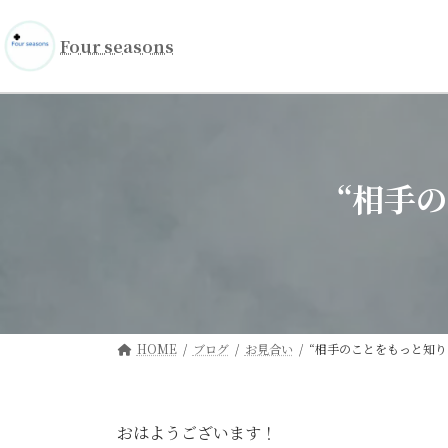
コ
ナ
ン
ビ
Four seasons
テ
ゲ
ン
ー
ツ
シ
へ
ョ
ス
ン
キ
に
“相手
ッ
移
プ
動
HOME
ブログ
お見合い
“相手のことをもっと知り
おはようございます！