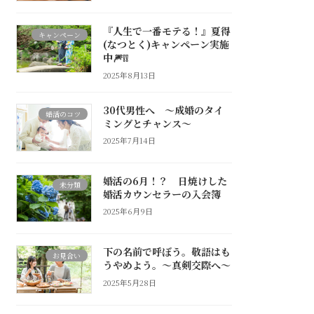
『人生で一番モテる！』夏得
キャンペーン
(なつとく)キャンペーン実施
中🎆❕❕
2025年8月13日
30代男性へ ～成婚のタイ
婚活のコツ
ミングとチャンス～
2025年7月14日
婚活の6月！？ 日焼けした
未分類
婚活カウンセラーの入会簿
2025年6月9日
下の名前で呼ぼう。敬語はも
お見合い
うやめよう。～真剣交際へ～
2025年5月28日