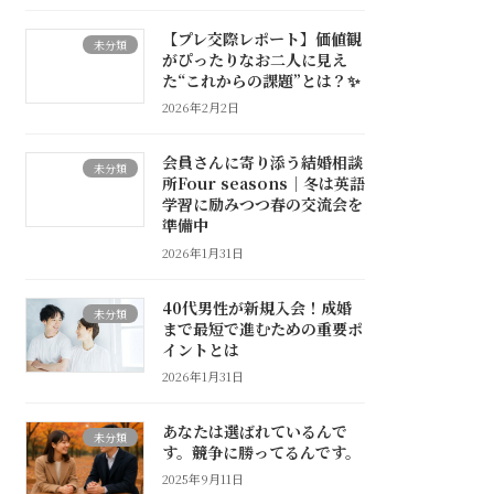
【プレ交際レポート】価値観
未分類
がぴったりなお二人に見え
た“これからの課題”とは？✨
2026年2月2日
会員さんに寄り添う結婚相談
未分類
所Four seasons｜冬は英語
学習に励みつつ春の交流会を
準備中
2026年1月31日
40代男性が新規入会！成婚
未分類
まで最短で進むための重要ポ
イントとは
2026年1月31日
あなたは選ばれているんで
未分類
す。競争に勝ってるんです。
2025年9月11日