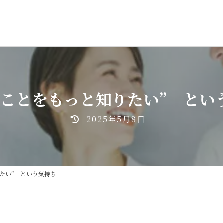
のことをもっと知りたい” とい
最
2025年5月8日
終
更
新
日
たい” という気持ち
時
: