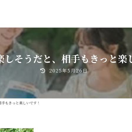
楽しそうだと、相手もきっと楽
最
2025年5月26日
終
更
新
日
相手もきっと楽しいです！
時
: