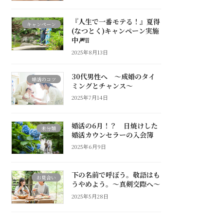
『人生で一番モテる！』夏得
キャンペーン
(なつとく)キャンペーン実施
中🎆❕❕
2025年8月13日
30代男性へ ～成婚のタイ
婚活のコツ
ミングとチャンス～
2025年7月14日
婚活の6月！？ 日焼けした
未分類
婚活カウンセラーの入会簿
2025年6月9日
下の名前で呼ぼう。敬語はも
お見合い
うやめよう。～真剣交際へ～
2025年5月28日