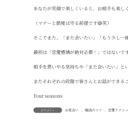
あなたが笑顔で楽しくいると、お相手も楽し
（マナーと節度は守る前提です😅笑）
そこでまた、「また会いたい」「もう少し一
最初は「恋愛感情が絶対必要！」ではないで
相手を思いやる気持ちや「また会いたい」と
またそれぞれの段階で皆さんとお話ができる
Four seasons
お見合い
、
婚活のコツ
、
恋愛テクニ
カテゴリー