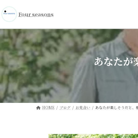
コ
ナ
ン
ビ
Four seasons
テ
ゲ
ン
ー
ツ
シ
へ
ョ
ス
ン
キ
に
あなたが
ッ
移
プ
動
HOME
ブログ
お見合い
あなたが楽しそうだと、