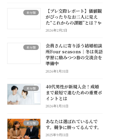
【プレ交際レポート】価値観
未分類
がぴったりなお二人に見え
た“これからの課題”とは？✨
2026年2月2日
会員さんに寄り添う結婚相談
未分類
所Four seasons｜冬は英語
学習に励みつつ春の交流会を
準備中
2026年1月31日
40代男性が新規入会！成婚
未分類
まで最短で進むための重要ポ
イントとは
2026年1月31日
あなたは選ばれているんで
未分類
す。競争に勝ってるんです。
2025年9月11日